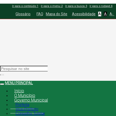
Ir para o conteúdo
1
Ir para o menu
2
Ir para a busca
3
Ir para o rodapé
4
Glossário
FAQ
Mapa do Site
Acessibilidade
A
A
A-
MENU PRINCIPAL
Início
O Município
Governo Municipal
Prefeita
Vice-Prefeito
Conselho Tutelar