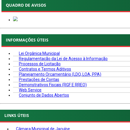
QUADRO DE AVISOS
INFORMAÇÕES ÚTEIS
Lei Orgânica Municipal
Regulamentação da Lei de Acesso à Informação
Processos de Licitação
Contratos e Termos Aditivos
Planejamento Orçamentário (LDO, LOA, PPA)
Prestações de Contas
Demonstrativos Fiscais (RGF E RREO)
Web Service
Conjunto de Dados Abertos
LINKS ÚTEIS
Câmara Municipal de Jacuípe