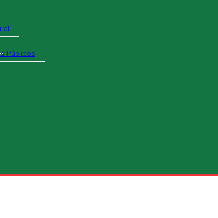
ral
os Públicos