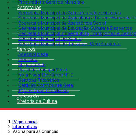
Procuradoria Geral do Município
Secretarias
Secretaria Municipal de Administração e Finanças
Secretaria Municipal de Agricultura e Desenvolvimento Ru
Secretaria Municipal de Assistência Social
Secretaria Municipal de Educação, Cultura e Desportos
Secretaria Municipal Infraestrutura, Transportes e Serviç
Secretaria Municipal de Saúde
Secretaria Municipal de Turismo e Meio Ambiente
Serviços
Acessibilidade
Glossário
Mapa do Site
Portal da Transparência
Nota Fiscal Eletrônica NF-E
Serviços Tributários
Certidão Contribuinte Geral
IPTU e Taxas Imobiliarias
Defesa Civil
Diretoria da Cultura
Página Inicial
Informativos
Vacina para as Crianças