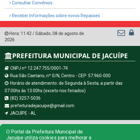
Consultar Convênios
Receber Informações sobre novos Repasses
Hora:
11:42
/
Sábado
,
08 de agosto de
2026
PREFEITURA MUNICIPAL DE JACUÍPE
CNPJ nº 12.247.755/0001-74
Rua São Caetano, nº S/N, Centro - CEP: 57.960-000
Horário de atendimento: de Segunda à Sexta, a partir das
07:00hs às 13:00hs (exceto nos feriados)
(82) 3257-5036
prefeituradejacuipe@gmail.com
JACUÍPE - AL
© Copyright 2026 Prefeitura Municipal de JACUÍPE | Todos os
O Portal da Prefeitura Municipal de
direitos reservados
Jacuípe utiliza cookies para melhorar a