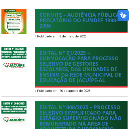
CONVITE – AUDIÊNCIA PÚBLICA –
PRECATÓRIO DO FUNDEF 1998-
2006
Publicado em: 8 de maio de 2026
EDITAL N° 01/2025 –
CONVOCAÇÃO PARA PROCESSO
SELETIVO DE GESTORES
ESCOLARES, DAS UNIDADES DE
ENSINO DA REDE MUNICIPAL DE
EDUCAÇÃO DE JACUÍPE-AL
Publicado em: 26 de agosto de 2025
EDITAL Nº 008/2025 – PROCESSO
SELETIVO SIMPLIFICADO PARA
ESTÁGIO SUPERVISIONADO NÃO
REMUNERADO NA ÁREA DE