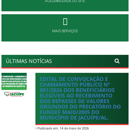
ACESSIBILIDADE DO SITE
MAIS SERVIÇOS
ÚLTIMAS NOTÍCIAS
EDITAL DE CONVOCAÇÃO E
CHAMAMENTO PÚBLICO Nº
001/2026 DOS BENEFICIÁRIOS
ELEGÍVEIS AO RECEBIMENTO
DOS REPASSES DE VALORES
ORIUNDOS DO PRECATÓRIO DO
FUNDEF MAIO/2005 DO
MUNICÍPIO DE JACUÍPE/AL.
Publicado em: 14 de maio de 2026