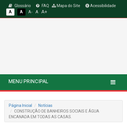
Glossário
FAQ
Mapa do Site
Acessibilidade
A+
A
A
A
A-
MENU PRINCIPAL
Página Inicial
Notícias
CONSTRUÇÃO DE BANHEIROS SOCIAIS E ÁGUA
ENCANADA EM TODAS AS CASAS.