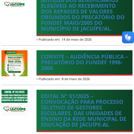
001/2026 DOS BENEFICIÁRIOS
ELEGÍVEIS AO RECEBIMENTO
DOS REPASSES DE VALORES
ORIUNDOS DO PRECATÓRIO DO
FUNDEF MAIO/2005 DO
MUNICÍPIO DE JACUÍPE/AL.
Publicado em: 14 de maio de 2026
CONVITE – AUDIÊNCIA PÚBLICA –
PRECATÓRIO DO FUNDEF 1998-
2006
Publicado em: 8 de maio de 2026
EDITAL N° 01/2025 –
CONVOCAÇÃO PARA PROCESSO
SELETIVO DE GESTORES
ESCOLARES, DAS UNIDADES DE
ENSINO DA REDE MUNICIPAL DE
EDUCAÇÃO DE JACUÍPE-AL