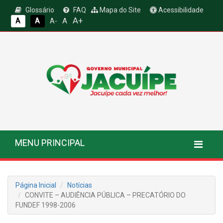
Glossário
FAQ
Mapa do Site
Acessibilidade
A+
A
A
A
A-
MENU PRINCIPAL
Página Inicial
Notícias
CONVITE – AUDIÊNCIA PÚBLICA – PRECATÓRIO DO
FUNDEF 1998-2006