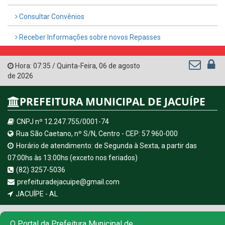
Consultar Convênios
Receber Informações sobre novos Repasses
Hora:
07:35
/
Quinta-Feira
,
06 de agosto
de 2026
PREFEITURA MUNICIPAL DE JACUÍPE
CNPJ nº 12.247.755/0001-74
Rua São Caetano, nº S/N, Centro - CEP: 57.960-000
Horário de atendimento: de Segunda à Sexta, a partir das
07:00hs às 13:00hs (exceto nos feriados)
(82) 3257-5036
prefeituradejacuipe@gmail.com
JACUÍPE - AL
© Copyright 2026 Prefeitura Municipal de JACUÍPE | Todos os
O Portal da Prefeitura Municipal de