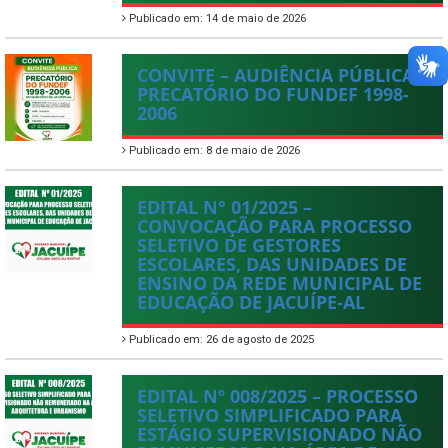
Publicado em: 14 de maio de 2026
CONVITE – AUDIÊNCIA PÚBLICA –
PRECATÓRIO DO FUNDEF 1998-
2006
Publicado em: 8 de maio de 2026
EDITAL N° 01/2025 –
CONVOCAÇÃO PARA PROCESSO
SELETIVO DE GESTORES
ESCOLARES, DAS UNIDADES DE
ENSINO DA REDE MUNICIPAL DE
EDUCAÇÃO DE JACUÍPE-AL
Publicado em: 26 de agosto de 2025
EDITAL Nº 008/2025 – PROCESSO
SELETIVO SIMPLIFICADO PARA
ESTÁGIO SUPERVISIONADO NÃO