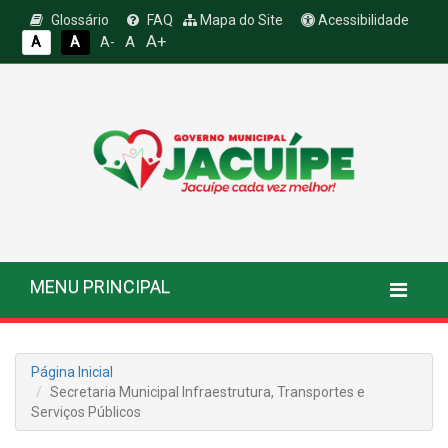
Glossário
FAQ
Mapa do Site
Acessibilidade
A+
A
A
A
A-
MENU PRINCIPAL
Página Inicial
Secretaria Municipal Infraestrutura, Transportes e
Serviços Públicos