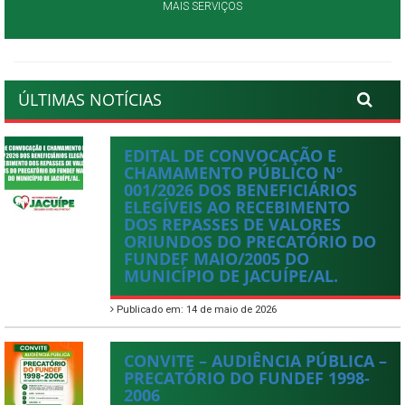
MAIS SERVIÇOS
ÚLTIMAS NOTÍCIAS
EDITAL DE CONVOCAÇÃO E
CHAMAMENTO PÚBLICO Nº
001/2026 DOS BENEFICIÁRIOS
ELEGÍVEIS AO RECEBIMENTO
DOS REPASSES DE VALORES
ORIUNDOS DO PRECATÓRIO DO
FUNDEF MAIO/2005 DO
MUNICÍPIO DE JACUÍPE/AL.
Publicado em: 14 de maio de 2026
CONVITE – AUDIÊNCIA PÚBLICA –
PRECATÓRIO DO FUNDEF 1998-
2006