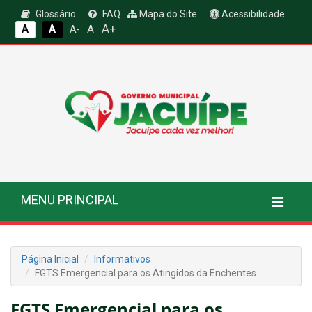
Glossário
FAQ
Mapa do Site
Acessibilidade
A+
A
A
A
A-
MENU PRINCIPAL
Página Inicial
Informativos
FGTS Emergencial para os Atingidos da Enchentes
FGTS Emergencial para os